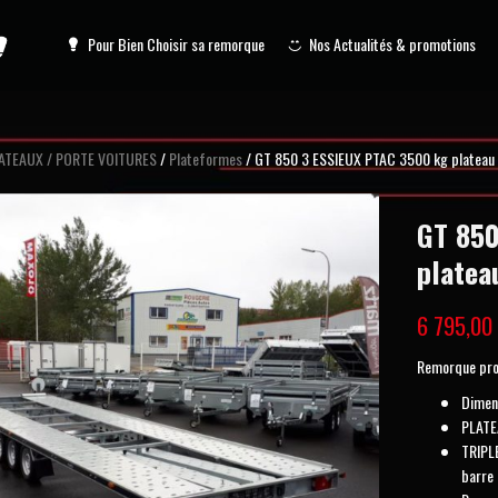
Pour Bien Choisir sa remorque
Nos Actualités & promotions
ATEAUX / PORTE VOITURES
/
Plateformes
/ GT 850 3 ESSIEUX PTAC 3500 kg plateau 
GT 850
platea
6 795,0
Remorque prof
Dimen
PLATEA
TRIPL
barre 