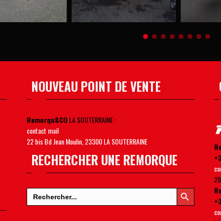
2 3
450,00
€
6 350,00
€
NOUVEAU POINT DE VENTE
Remorqu&CO
LA SOUTERRAINE :
contact mail
22 bis Bd Jean Moulin, 23300 LA SOUTERRAINE
R
RECHERCHER UNE REMORQUE
+3
co
28
Search Button
R
Search
for:
+3
co