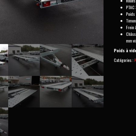
Roues
PTAC 
Poids 
Timon
Frein 
Châssi
mm vi
Poids à vid
Catégories :