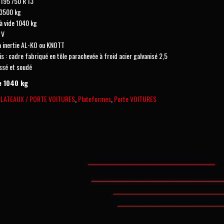
 195 /50 R 13
3500 kg
à vide 1040 kg
 V
à inertie AL-KO ou KNOTT
s : cadre fabriqué en tôle parachevée à froid acier galvanisé 2,5
ssé et soudé
e 1040 kg
PLATEAUX / PORTE VOITURES
,
Plateformes
,
Porte VOITURES