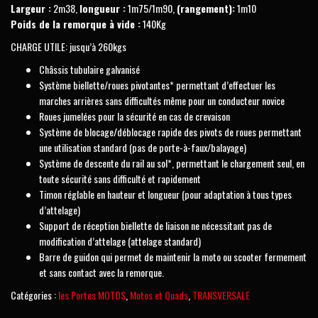
Largeur :
2m38,
longueur :
1m75/1m90,
(rangement):
1m10
Poids de la remorque à vide :
140Kg
CHARGE UTILE: jusqu’à 260kgs
Châssis tubulaire galvanisé
Système biellette/roues pivotantes* permettant d’effectuer les
marches arrières sans difficultés même pour un conducteur novice
Roues jumelées pour la sécurité en cas de crevaison
Système de blocage/déblocage rapide des pivots de roues permettant
une utilisation standard (pas de porte-à-faux/balayage)
Système de descente du rail au sol*, permettant le chargement seul, en
toute sécurité sans difficulté et rapidement
Timon réglable en hauteur et longueur (pour adaptation à tous types
d’attelage)
Support de réception biellette de liaison ne nécessitant pas de
modification d’attelage (attelage standard)
Barre de guidon qui permet de maintenir la moto ou scooter fermement
et sans contact avec la remorque.
Catégories :
les Portes MOTOS
,
Motos et Quads
,
TRANSVERSALE