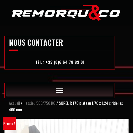
Skip
to
content
NOUS CONTACTER
Tél. : +33 (0)6 64 78 89 91
Accueil
/
1 essieu 500/750 KG
/ SOREL R 170 plateau 1,70 x 1,24 x ridelles
400 mm
Promo !