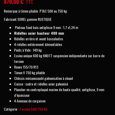
870,00
€
TTC
Remorque à timon pliable PTAC 500 ou 750 kg
Fabricant SOREL gamme RUSTIQUE
Plateau fond bois antiglisse 9 mm : 1,7 x1,24 m
Ridelles acier hauteur 400 mm
Ridelles arrière et avant basculantes
4 ridelles entièrement démontables
Poids à Vide : 149 kg
Essieu unique 600 kg KNOTT suspension indépendante sur barre de
torsion
Roues 155/70 R13
Timon V 750 kg pliable
Châssis mécanosoudé galvanisation à chaud
Caisse : cadre et ridelles acier galvanisé
Plancher en contreplaqué marine de haute qualité, antiglisse, 9 mm
d’épaisseur
4 Anneaux de cargaison
Catégorie :
1 essieu 500/750 KG